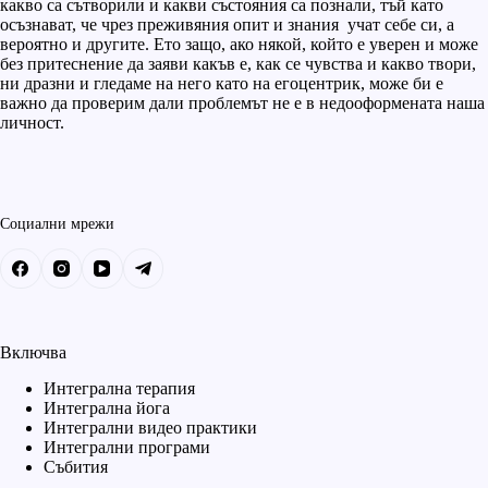
какво са сътворили и какви състояния са познали, тъй като
осъзнават, че чрез преживяния опит и знания учат себе си, а
вероятно и другите. Ето защо, ако някой, който е уверен и може
без притеснение да заяви какъв е, как се чувства и какво твори,
ни дразни и гледаме на него като на егоцентрик, може би е
важно да проверим дали проблемът не е в недооформената наша
личност.
Социални мрежи
Включва
Интегрална терапия
Интегрална йога
Интегрални видео практики
Интегрални програми
Събития