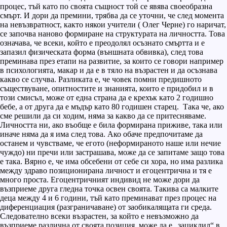
процес, тъй като по своята същност той се явява своеобразна
смърт. И дори да премини, трябва да се уточни, че след момента
на невъзвратност, както някои учители ( Олег Черне) го наричат,
се започва наново формиране на структурата на личността. Това
означава, че всеки, който е преодолял осъзнато смъртта и е
запазил физическата форма (външната обвивка), след това
преминава през етапи на развитие, за които се говори например
в психологията, макар и да е в тяло на възрастен и да осъзнава
какво се случва. Разликата е, че човек помни предишното
съществуване, опитностите и знанията, които е придобил и в
този смисъл, може от една страна да е крехък като 2 годишно
бебе, а от друга да е мъдър като 80 годишен старец. Така че, ако
сме решили да си ходим, няма за какво да се притесняваме.
Личността ни, ако въобще е била формирана приживе, така или
иначе няма да я има след това. Ако обаче предпочитаме да
останем и чувстваме, че егото (неформираното наше или нечие
чуждо) ни пречи или застрашава, може да се запитаме защо това
е така. Вярно е, че има обсебени от себе си хора, но има разлика
между здраво позиционирана личност и егоцентрична и тя е
много проста. Егоцентричният индивид не може дори да
възприеме друга гледна точка освен своята. Такива са малките
деца между 4 и 6 години, тъй като преминават през процес на
диференциация (разграничаване) от заобикалящата ги среда.
Следователно всеки възрастен, за който е невъзможно да
възприеме различна от своята позиция, може да е „зациклил“ в