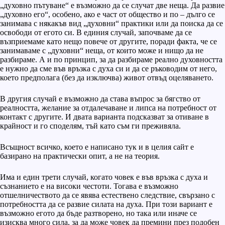
„духовно пътуване“ е възможно да се случат две неща. Да развие
„духовно его“, особено, ако е част от общество и по – дълго се
занимава с някакъв вид „духовни“ практики или да поиска да се
освободи от егото си. В единия случай, започваме да се
възприемаме като нещо повече от другите, поради факта, че се
занимаваме с „духовни“ неща, от които може и нищо да не
разбираме. А и по принцип, за да разбираме реално духовността
е нужно да сме във връзка с духа си и да се ръководим от него,
което предполага (без да изключва) живот отвъд оцеляването.
В другия случай е възможно да става въпрос за бягство от
реалността, желание за отдалечаване и липса на потребност от
контакт с другите. И двата варианта подсказват за отиване в
крайност и го споделям, тъй като съм ги преживяла.
Всъщност всичко, което е написано тук и в целия сайт е
базирано на практически опит, а не на теория.
Има и един трети случай, когато човек е във връзка с духа и
съзнанието е на високи честоти. Тогава е възможно
отшелничеството да се явява естествено следствие, свързано с
потребността да се развие силата на духа. При този вариант е
възможно егото да бъде разтворено, но така или иначе се
изисква много сила, за да може човек да премини през подобен