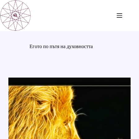
Skip
to
content
Eгото по пътя на духовността