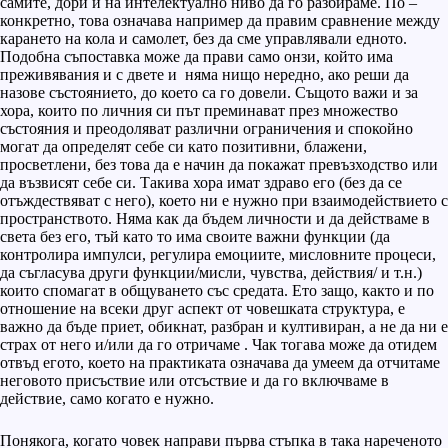
самите, дори и на интелектуално ниво да го разбираме. По –
конкретно, това означава например да правим сравнение между
карането на кола и самолет, без да сме управлявали едното.
Подобна съпоставка може да прави само онзи, който има
преживявания и с двете и няма нищо нередно, ако реши да
назове състоянието, до което са го довели. Същото важи и за
хора, които по личния си път преминават през множество
състояния и преодоляват различни ограничения и спокойно
могат да определят себе си като позитивни, блажени,
просветлени, без това да е начин да покажат превъзходство или
да възвисят себе си. Такива хора имат здраво его (без да се
отъждествяват с него), което ни е нужно при взаимодействието с
пространството. Няма как да бъдем личности и да действаме в
света без его, тъй като то има своите важни функции (да
контролира импулси, регулира емоциите, мисловните процеси,
да съгласува други функции/мисли, чувства, действия/ и т.н.)
които спомагат в общуването със средата. Ето защо, както и по
отношение на всеки друг аспект от човешката структура, е
важно да бъде приет, обикнат, разбран и култивиран, а не да ни е
страх от него и/или да го отричаме . Чак тогава може да отидем
отвъд егото, което на практиката означава да умеем да отчитаме
неговото присъствие или отсъствие и да го включваме в
действие, само когато е нужно.
Понякога, когато човек направи първа стъпка в така нареченото