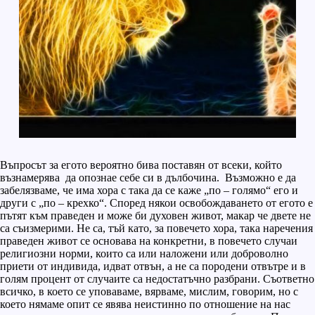
Въпросът за егото вероятно бива поставян от всеки, който
възнамерява да опознае себе си в дълбочина. Възможно е да
забелязваме, че има хора с така да се каже „по – голямо“ его и
други с „по – крехко“. Според някои освобождаването от егото е
пътят към праведен и може би духовен живот, макар че двете не
са съизмерими. Не са, тъй като, за повечето хора, така наречения
праведен живот се основава на конкретни, в повечето случаи
религиозни норми, които са или наложени или доброволно
приети от индивида, идват отвън, а не са породени отвътре и в
голям процент от случаите са недостатъчно разбрани. Съответно
всичко, в което се уповаваме, вярваме, мислим, говорим, но с
което нямаме опит се явява неистинно по отношение на нас