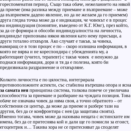
гореспоменатия период. Също така обаче, нежеланието на някой
да приеме (има разлика между приемане и възприемане – може
да възприемем дадено явление, но да не желаем да го приемем)
друга гледна точка може да е индикация, че човекът е в процес
на индивидуация (пониятие, въведено от К.Г. Юнг), през който,
за да се формира и обособи индивидуалността на личността,
индивидът припознава някои явления като нему присъщи, а
други тотално отхвърля. Ако случаят е такъв, за човека,
намиращ се в този процес е по – скоро излишна информация, в
която не вярва и не кореспондира с убежденията му, а
работещият (учител, терапевт) с такъв човек е ненужно да
поднася информация, дори и тя да е полезна, която би
предизвикала раздразнение и отхвърляне.
Колкото личността е по цялостна, интегрирала
противоположните аспекти, със стабилна вътрешна опора и ясна
за самата нея
принципна система, толкова повече се увеличава
способността за приемане и разбиране на чуждата позиция. Това
обаче не означава човек да няма своя, а точно обратното – от
собствения си център, да може да приеме и разбере тази на
другия, без да се конфронтира с нея (да защитава своята).
Именно тогава, човек може да назовава нещата с истинските им
имена, без да се притеснява кой и дали ще го помисли за егоист,
егоцентрик и… Такива хора не се притесняват да споделят