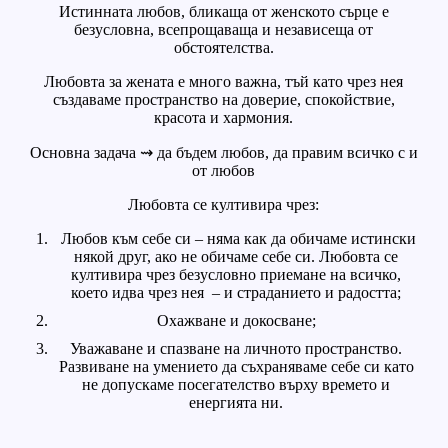
Истинната любов, бликаща от женското сърце е
безусловна, всепрощаваща и независеща от
обстоятелства.
Любовта за жената е много важна, тъй като чрез нея
създаваме пространство на доверие, спокойствие,
красота и хармония.
Основна задача ⇝ да бъдем любов, да правим всичко с и
от любов
Любовта се култивира чрез:
Любов към себе си – няма как да обичаме истински
някой друг, ако не обичаме себе си. Любовта се
култивира чрез безусловно приемане на всичко,
което идва чрез нея – и страданието и радостта;
Охажване и докосване;
Уважаване и спазване на личното пространство.
Развиване на умението да съхраняваме себе си като
не допускаме посегателство върху времето и
енергията ни.