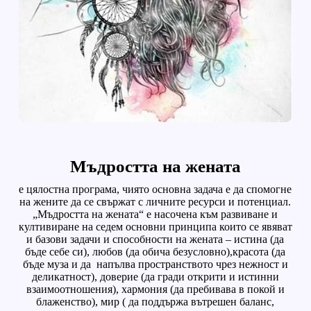
Мъдростта на жената
е цялостна програма, чиято основна задача е да спомогне
на жените да се свържат с личните ресурси и потенциал.
„Мъдростта на жената“ е насочена към развиване и
култивиране на седем основни принципа които се явяват
и базови задачи и способности на жената – истина (да
бъде себе си), любов (да обича безусловно),красота (да
бъде муза и да напълва пространството чрез нежност и
деликатност), доверие (да гради открити и истинни
взаимоотношения), хармония (да пребивава в покой и
блаженство), мир ( да поддържа вътрешен баланс,