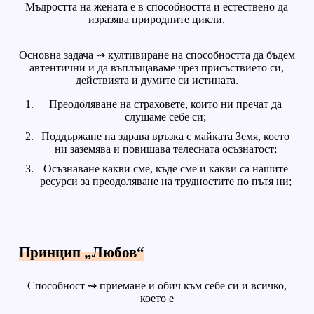
Мъдростта на жената е в способността и естествено да
изразява природните цикли.
Основна задача ⇝ култивиране на способността да бъдем
автентични и да въплъщаваме чрез присъствието си,
действията и думите си истината.
Преодоляване на страховете, които ни пречат да
слушаме себе си;
Поддържане на здрава връзка с майката Земя, което
ни заземява и повишава телесната осъзнатост;
Осъзнаване какви сме, къде сме и какви са нашите
ресурси за преодоляване на трудностите по пътя ни;
Принцип „Любов“
Способност ⇝ приемане и обич към себе си и всичко,
което е