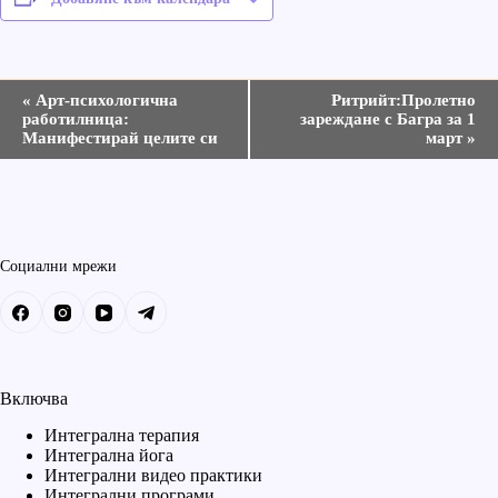
С
«
Арт-психологична
Ритрийт:Пролетно
ъ
работилница:
зареждане с Багра за 1
б
Манифестирай целите си
март
»
и
т
и
е
Н
а
Социални мрежи
в
и
г
а
ц
и
я
Включва
Интегрална терапия
Интегрална йога
Интегрални видео практики
Интегрални програми