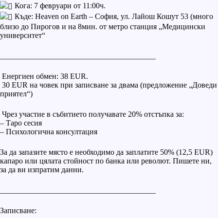
Кога: 7 февруари от 11:00ч.
Къде: Heaven on Earth – София, ул. Лайош Кошут 53 (много
близо до Пирогов и на 8мин. от метро станция „Медицински
университет“
________________________________________
Енергиен обмен: 38 EUR.
30 EUR на човек при записване за двама (предложение „Доведи
приятел“)
Чрез участие в събитието получавате 20% отстъпка за:
– Таро сесия
– Психологична консултация
За да запазите място е необходимо да заплатите 50% (12,5 EUR)
капаро или цялата стойност по банка или револют. Пишете ни,
за да ви изпратим данни.
________________________________________
Записване: