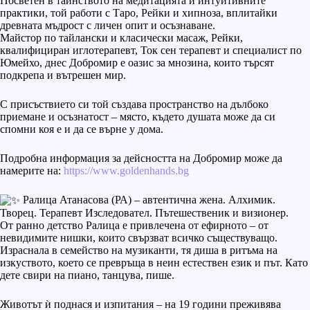
Посветен в тайнството на медитацията и интуитивните
практики, той работи с Таро, Рейки и хипноза, вплитайки
древната мъдрост с личен опит и осъзнаване.
Майстор по тайлански и класически масаж, Рейки,
квалифициран иглотерапевт, Ток сен терапевт и специалист по
Юмейхо, днес Добромир е оазис за мнозина, които търсят
подкрепа и вътрешен мир.
С присъствието си той създава пространство на дълбоко
приемане и осъзнатост – място, където душата може да си
спомни коя е и да се върне у дома.
Подробна информация за дейсността на Добромир може да
намерите на:
https://www.goldenhands.bg
Ралица Атанасова (РА) – автентична жена. Алхимик.
Творец. Терапевт Изследовател. Пътешественик и визионер.
От ранно детство Ралица е привлечена от ефирното – от
невидимите нишки, които свързват всичко съществуващо.
Израснала в семейство на музиканти, тя диша в ритъма на
изкуството, което се превръща в неин естествен език и път. Като
дете свири на пиано, танцува, пише.
Животът ѝ поднася и изпитания – на 19 години преживява