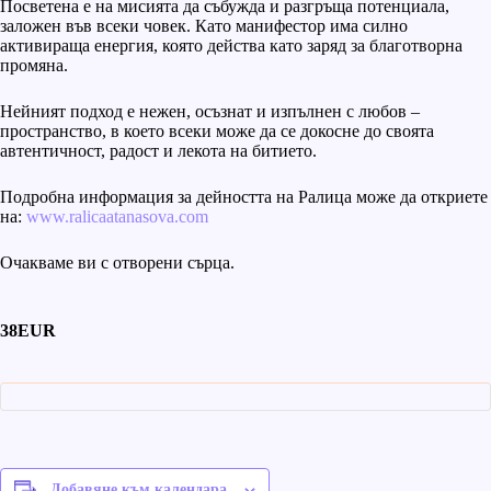
Посветена е на мисията да събужда и разгръща потенциала,
заложен във всеки човек. Като манифестор има силно
активираща енергия, която действа като заряд за благотворна
промяна.
Нейният подход е нежен, осъзнат и изпълнен с любов –
пространство, в което всеки може да се докосне до своята
автентичност, радост и лекота на битието.
Подробна информация за дейността на Ралица може да откриете
на:
www.ralicaatanasova.com
Очакваме ви с отворени сърца.
38EUR
Добавяне към календара