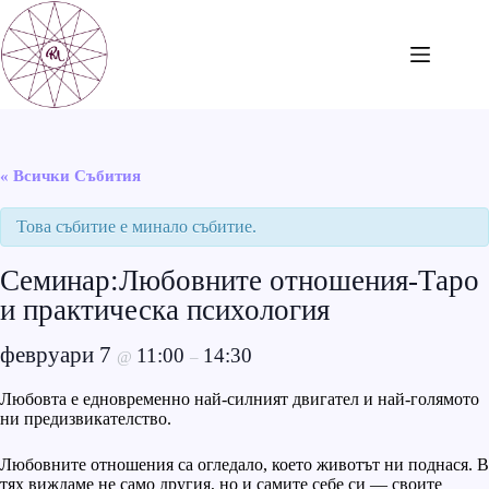
Skip
to
content
« Всички Събития
Това събитие е минало събитие.
Семинар:Любовните отношения-Таро
и практическа психология
февруари 7
11:00
14:30
@
–
Любовта е едновременно най-силният двигател и най-голямото
ни предизвикателство.
Любовните отношения са огледало, което животът ни поднася. В
тях виждаме не само другия, но и самите себе си — своите