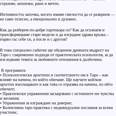
страхове, копнежи, рани и мечти.
Интимността започва, когато имаме смелостта да се разкрием —
не само телесно, а емоционално и духовно.
Как да разберем по-добре партньора си? Как да осъзнаем и
трансформираме стари модели и да изградим здрава връзка –
първо със себе си, а после и с другия?
В това специално събитие ще обединим древната мъдрост на
Таро с съвременни подходи от практическата психология, за да
изследваме темата за любовните отношения в дълбочина.
В програмата:
• Психологически архетипи и съответсвието им в Таро – как
влияят на начина, по който обичаме. Ще научите кой/кои
архетип въплъщавате и как това се отразява на начина, по ойто
обичате;
• Практически упражнения засъврзване с истинните ни чувства
и желания;
• Упражнения за изграждане на доверие;
• Колективна таро практика с индивидуални послания за всеки
участник;