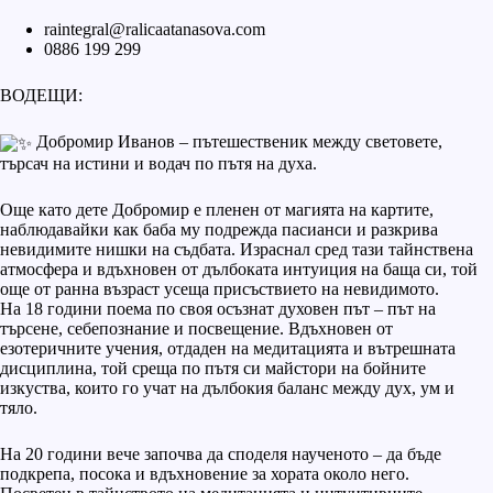
raintegral@ralicaatanasova.com
0886 199 299
ВОДЕЩИ:
Добромир Иванов – пътешественик между световете,
търсач на истини и водач по пътя на духа.
Още като дете Добромир е пленен от магията на картите,
наблюдавайки как баба му подрежда пасианси и разкрива
невидимите нишки на съдбата. Израснал сред тази тайнствена
атмосфера и вдъхновен от дълбоката интуиция на баща си, той
още от ранна възраст усеща присъствието на невидимото.
На 18 години поема по своя осъзнат духовен път – път на
търсене, себепознание и посвещение. Вдъхновен от
езотеричните учения, отдаден на медитацията и вътрешната
дисциплина, той среща по пътя си майстори на бойните
изкуства, които го учат на дълбокия баланс между дух, ум и
тяло.
На 20 години вече започва да споделя наученото – да бъде
подкрепа, посока и вдъхновение за хората около него.