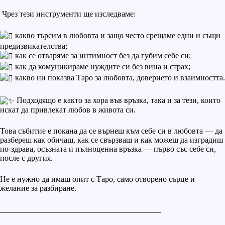
Чрез тези инструменти ще изследваме:
какво търсим в любовта и защо често срещаме едни и същи
предизвикателства;
как се отваряме за интимност без да губим себе си;
как да комуникираме нуждите си без вина и страх;
какво ни показва Таро за любовта, доверието и взаимността.
Подходящо е както за хора във връзка, така и за тези, които
искат да привлекат любов в живота си.
Това събитие е покана да се върнеш към себе си в любовта — да
разбереш как обичаш, как се свързваш и как можеш да изградиш
по-здрава, осъзната и пълноценна връзка — първо със себе си,
после с другия.
Не е нужно да имаш опит с Таро, само отворено сърце и
желание за разбиране.
________________________________________