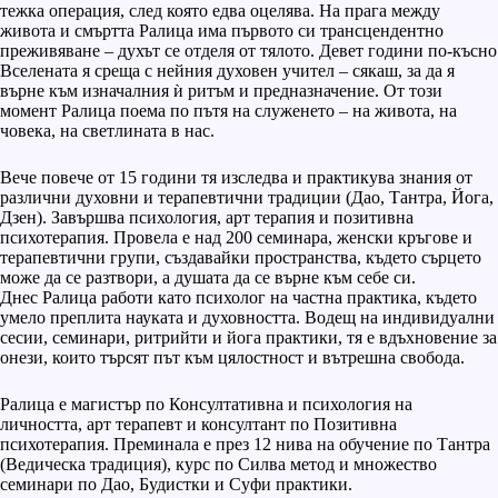
тежка операция, след която едва оцелява. На прага между
живота и смъртта Ралица има първото си трансцендентно
преживяване – духът се отделя от тялото. Девет години по-късно
Вселената я среща с нейния духовен учител – сякаш, за да я
върне към изначалния ѝ ритъм и предназначение. От този
момент Ралица поема по пътя на служенето – на живота, на
човека, на светлината в нас.
Вече повече от 15 години тя изследва и практикува знания от
различни духовни и терапевтични традиции (Дао, Тантра, Йога,
Дзен). Завършва психология, арт терапия и позитивна
психотерапия. Провела е над 200 семинара, женски кръгове и
терапевтични групи, създавайки пространства, където сърцето
може да се разтвори, а душата да се върне към себе си.
Днес Ралица работи като психолог на частна практика, където
умело преплита науката и духовността. Водещ на индивидуални
сесии, семинари, ритрийти и йога практики, тя е вдъхновение за
онези, които търсят път към цялостност и вътрешна свобода.
Ралица е магистър по Консултативна и психология на
личността, арт терапевт и консултант по Позитивна
психотерапия. Преминала е през 12 нива на обучение по Тантра
(Ведическа традиция), курс по Силва метод и множество
семинари по Дао, Будистки и Суфи практики.